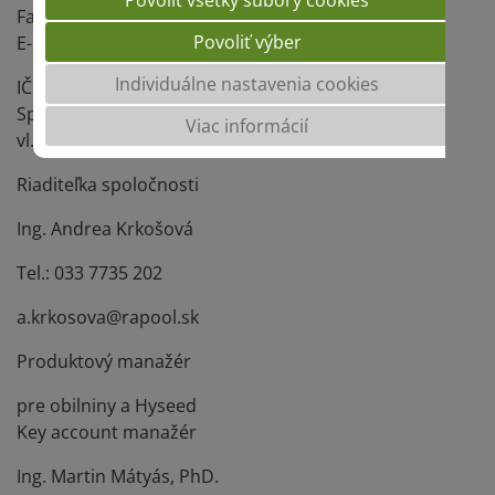
Fax: +421/(0)33/ 7735202
Povoliť výber
E-mail: rapool@rapool.sk
Individuálne nastavenia cookies
IČO: 36247383, IČ DPH: SK2020171879
Spoločnosť zapísaná v OR OS v Trnave v odd. Sro.,
Viac informácií
vl.č. 13247/T
Riaditeľka spoločnosti
Ing. Andrea Krkošová
Tel.: 033 7735 202
a.krkosova@rapool.sk
Produktový manažér
pre obilniny a Hyseed
Key account manažér
Ing. Martin Mátyás, PhD.