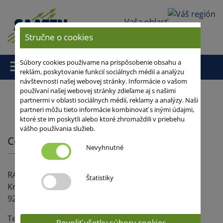
Vaša oblasť
Stručne o cookies
Súbory cookies používame na prispôsobenie obsahu a
reklám, poskytovanie funkcií sociálnych médií a analýzu
návštevnosti našej webovej stránky. Informácie o vašom
používaní našej webovej stránky zdieľame aj s našimi
partnermi v oblasti sociálnych médií, reklamy a analýzy. Naši
partneri môžu tieto informácie kombinovať s inými údajmi,
Domov
/
/
/ Centrála
ktoré ste im poskytli alebo ktoré zhromaždili v priebehu
vášho používania služieb.
Centrála
Nevyhnutné
RAPOOL SLOVAKIA, s.r.o.
Štatistiky
Krajinská 3
921 01 Piešťany
Tel.: +421/(0)33/ 7735201, 7735202, 7723769
Povoliť všetky súbory cookies