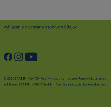
Vyhlásenie o ochrane osobných údajov
© 2026 SAATEN - UNION. Všetky práva vyhradené. Reprodukcia len so
súhlasom SAATEN-UNION GmbH | Návrh a realizácia: leine-weber.net