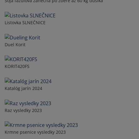
Sója fazuľová zanechá po zbere až 60 kg dusíka
Listovka SLNEČNICE
Duel Korit
KORIT420FS
Katalóg jarín 2024
Raz vysledky 2023
Krmne psenice vysledky 2023