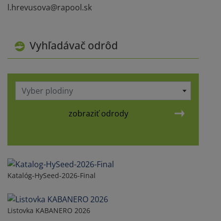
l.hrevusova@rapool.sk
Vyhľadávač odrôd
Vyber plodiny
zobraziť odrody
Katalóg-HySeed-2026-Final
Listovka KABANERO 2026