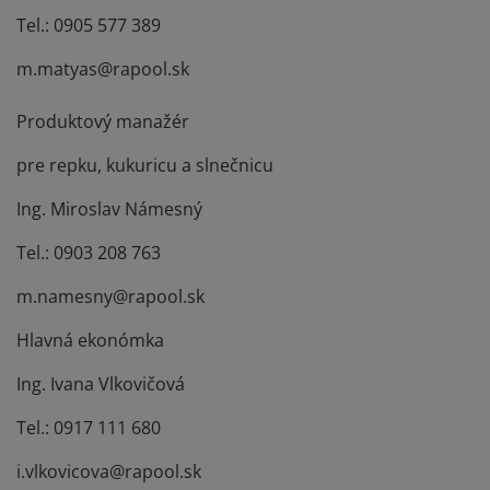
Tel.: 0905 577 389
m.matyas@rapool.sk
Produktový manažér
pre repku, kukuricu a slnečnicu
Ing. Miroslav Námesný
Tel.: 0903 208 763
m.namesny@rapool.sk
Hlavná ekonómka
Ing. Ivana Vlkovičová
Tel.: 0917 111 680
i.vlkovicova@rapool.sk