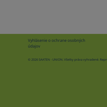
Vyhlásenie o ochrane osobných
údajov
© 2026 SAATEN - UNION. Všetky práva vyhradené. Repr