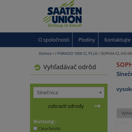
O spoločnosti
Plodiny
Kontaktujte
Domov
/
/
PARAISO 1000 CL PLUS
/ SOPHIA CL HO (
SOPH
Vyhľadávač odrôd
Slneč
vysok
Slnečnica
zobraziť odrody
Výho
Nutzung :
Clearfield®