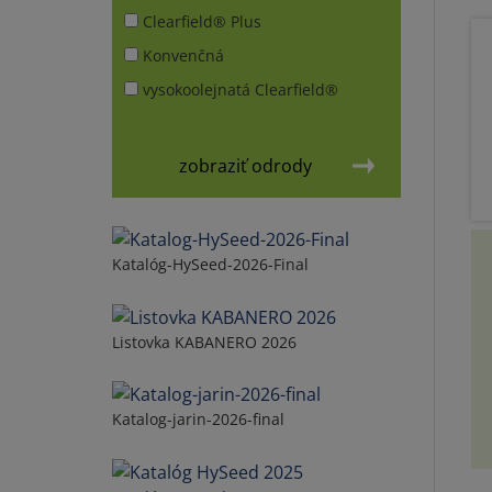
Clearfield® Plus
Konvenčná
vysokoolejnatá Clearfield®
zobraziť odrody
Katalóg-HySeed-2026-Final
Listovka KABANERO 2026
Katalog-jarin-2026-final