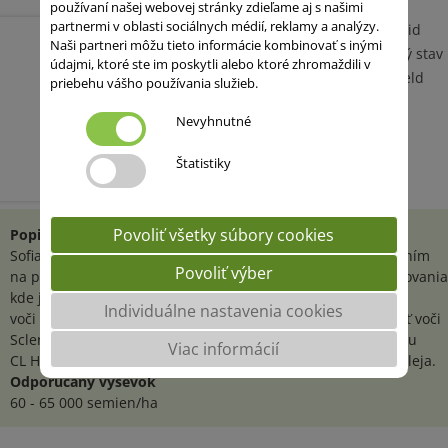
používaní našej webovej stránky zdieľame aj s našimi
partnermi v oblasti sociálnych médií, reklamy a analýzy.
Vysokoolejnatý hybrid
Naši partneri môžu tieto informácie kombinovať s inými
Vynikajúci zdravotný stav
údajmi, ktoré ste im poskytli alebo ktoré zhromaždili v
Technológia Clearfield
priebehu vášho používania služieb.
Nevyhnutné
Štatistiky
Povoliť všetky súbory cookies
Popis HYBRIDU
Sofia CL HO je hybrid, ktorý sa vyznačuje rýchlym vzchádzaním
Povoliť výber
na poli, čo ocenia pestovatelia v okrajových oblastiach pestovania
kde je skorosť kľúčová. Jedná sa o nízke rastliny odolné
Individuálne nastavenia cookies
voči poliehaniu. Dobrý zdravotný stav zabezpečuje odolnosť voči
Sclerotínii, Phome, Záraze a Peronospóre. Tieto danosti Sofiu
Viac informácií
CL HO predurčujú k vysokým úrodám s vysokým obsahom oleja.
Odporúčaný výsevok
60 - 65 000 semien/ha