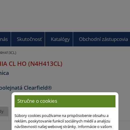
 nás
Skutočnosť
Katalógy
Obchodní zástupcovia
N4H413CL)
IA CL HO (N4H413CL)
nica
oolejnatá Clearfield®
Stručne o cookies
dy
Agronomické
Výsledky
Súbory cookies používame na prispôsobenie obsahu a
vlastnosti
reklám, poskytovanie funkcií sociálnych médií a analýzu
návštevnosti našej webovej stránky. Informácie o vašom