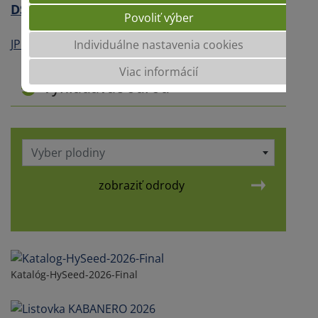
DSC 9044.jpg
Povoliť výber
JPG 1.6 MB
Individuálne nastavenia cookies
Viac informácií
Vyhľadávač odrôd
Vyber plodiny
zobraziť odrody
Katalóg-HySeed-2026-Final