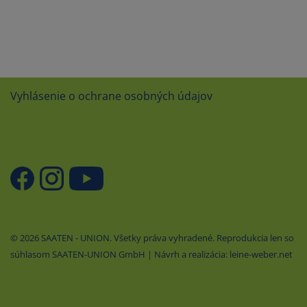
Vyhlásenie o ochrane osobných údajov
© 2026 SAATEN - UNION. Všetky práva vyhradené. Reprodukcia len so
súhlasom SAATEN-UNION GmbH | Návrh a realizácia: leine-weber.net