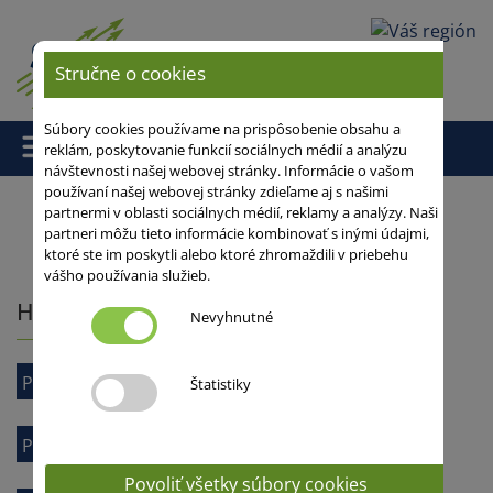
Vaša oblasť
Stručne o cookies
Súbory cookies používame na prispôsobenie obsahu a
reklám, poskytovanie funkcií sociálnych médií a analýzu
návštevnosti našej webovej stránky. Informácie o vašom
používaní našej webovej stránky zdieľame aj s našimi
partnermi v oblasti sociálnych médií, reklamy a analýzy. Naši
partneri môžu tieto informácie kombinovať s inými údajmi,
Domov
/
ktoré ste im poskytli alebo ktoré zhromaždili v priebehu
vášho používania služieb.
Hustosiate obilniny
Nevyhnutné
Pšenica ozimná
Štatistiky
Pšenica jarná
Povoliť všetky súbory cookies