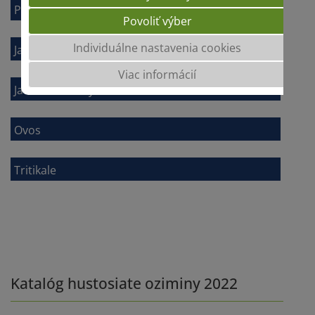
Pšenica presievková
Povoliť výber
Individuálne nastavenia cookies
Jačmeň jarný
Viac informácií
Jačmeň ozimný
Ovos
Tritikale
Katalóg hustosiate oziminy 2022