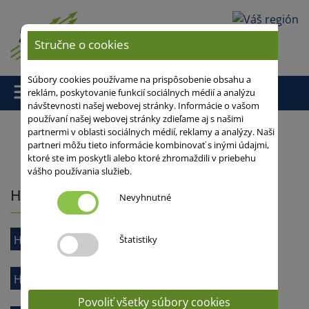
Vaša oblasť
Stručne o cookies
Súbory cookies používame na prispôsobenie obsahu a
reklám, poskytovanie funkcií sociálnych médií a analýzu
návštevnosti našej webovej stránky. Informácie o vašom
používaní našej webovej stránky zdieľame aj s našimi
partnermi v oblasti sociálnych médií, reklamy a analýzy. Naši
partneri môžu tieto informácie kombinovať s inými údajmi,
Domov
/
ktoré ste im poskytli alebo ktoré zhromaždili v priebehu
vášho používania služieb.
Hybridné obilniny
Nevyhnutné
Hybridné pšenice
Štatistiky
Hybridný jačmeň
Povoliť všetky súbory cookies