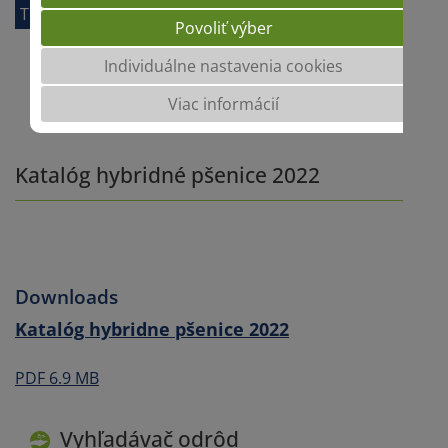
Turbohybridné raže
Povoliť výber
Individuálne nastavenia cookies
Viac informácií
Katalóg hybridné pšenice 2022
Downloads
Katalóg hybridne pšenice 2022
PDF 6.9 MB
Vyhľadávač odrôd