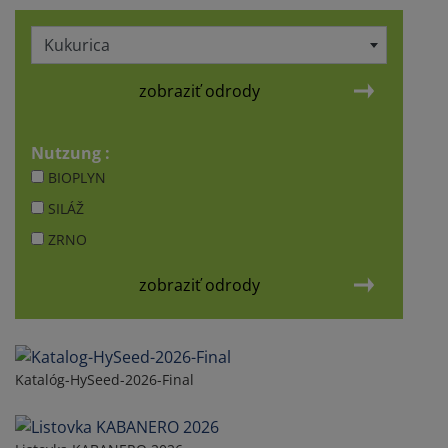
Kukurica
zobraziť odrody
Nutzung :
BIOPLYN
SILÁŽ
ZRNO
zobraziť odrody
Katalóg-HySeed-2026-Final