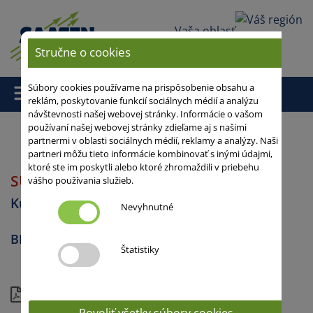
Vaša oblasť
Stručne o cookies
Súbory cookies používame na prispôsobenie obsahu a
reklám, poskytovanie funkcií sociálnych médií a analýzu
návštevnosti našej webovej stránky. Informácie o vašom
používaní našej webovej stránky zdieľame aj s našimi
partnermi v oblasti sociálnych médií, reklamy a analýzy. Naši
partneri môžu tieto informácie kombinovať s inými údajmi,
Domov
/
/
SUMBERTO DS0210
/ SU CRUMBER
ktoré ste im poskytli alebo ktoré zhromaždili v priebehu
SU CRUMBER
vášho používania služieb.
Kukurica
Nevyhnutné
BIOPLYN, ZRNO, SILÁŽ
Štatistiky
Aktuálny pohľad
Povoliť všetky súbory cookies