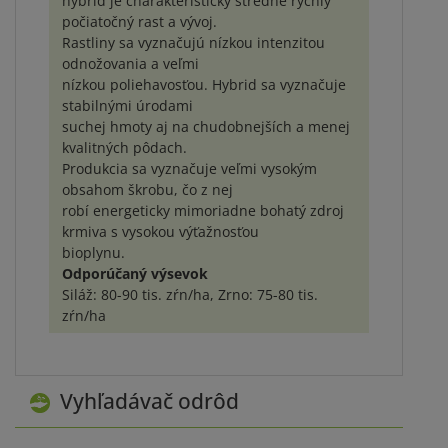
hybrid je charakteristický stredne rýchly
počiatočný rast a vývoj.
Rastliny sa vyznačujú nízkou intenzitou
odnožovania a veľmi
nízkou poliehavosťou. Hybrid sa vyznačuje
stabilnými úrodami
suchej hmoty aj na chudobnejších a menej
kvalitných pôdach.
Produkcia sa vyznačuje veľmi vysokým
obsahom škrobu, čo z nej
robí energeticky mimoriadne bohatý zdroj
krmiva s vysokou výťažnosťou
bioplynu.
Odporúčaný výsevok
Siláž: 80-90 tis. zŕn/ha, Zrno: 75-80 tis.
zŕn/ha
Vyhľadávač odrôd