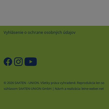
Vyhlásenie o ochrane osobných údajov
© 2026 SAATEN - UNION. Všetky práva vyhradené. Reprodukcia len so
súhlasom SAATEN-UNION GmbH | Návrh a realizácia: leine-weber.net