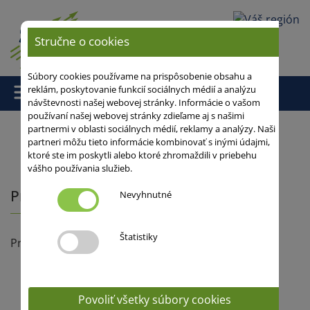
Vaša oblasť
Stručne o cookies
Súbory cookies používame na prispôsobenie obsahu a
reklám, poskytovanie funkcií sociálnych médií a analýzu
návštevnosti našej webovej stránky. Informácie o vašom
používaní našej webovej stránky zdieľame aj s našimi
partnermi v oblasti sociálnych médií, reklamy a analýzy. Naši
partneri môžu tieto informácie kombinovať s inými údajmi,
Domov
/
ktoré ste im poskytli alebo ktoré zhromaždili v priebehu
vášho používania služieb.
Prehlásenie o osobných údajov
Nevyhnutné
Štatistiky
Prehlásenie o osobných údajov
Vyhľadávač odrôd
Povoliť všetky súbory cookies