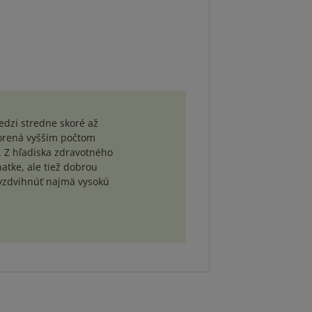
edzi stredne skoré až
vorená vyšším počtom
. Z hľadiska zdravotného
tke, ale tiež dobrou
 vyzdvihnúť najmä vysokú