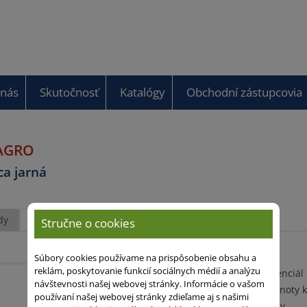
 nás
Skutočnosť
Katalógy
Obchodní zástupcovia
AGRO
ca jarná
dy
Výsledky
Stručne o cookies
Súbory cookies používame na prispôsobenie obsahu a
reklám, poskytovanie funkcií sociálnych médií a analýzu
Vysoký úrodový potenciál
návštevnosti našej webovej stránky. Informácie o vašom
Stabilne vysoké hodnoty 
používaní našej webovej stránky zdieľame aj s našimi
Dobrý zdravotný stav