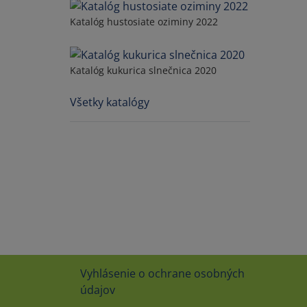
Katalóg hustosiate oziminy 2022
Katalóg kukurica slnečnica 2020
Všetky katalógy
Vyhlásenie o ochrane osobných
údajov