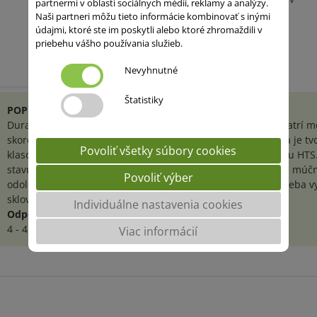
partnermi v oblasti sociálnych médií, reklamy a analýzy.
Naši partneri môžu tieto informácie kombinovať s inými
údajmi, ktoré ste im poskytli alebo ktoré zhromaždili v
priebehu vášho používania služieb.
Nevyhnutné
Štatistiky
POPIS HYBRIDU
Duragro je novinkou v sortimente jarných tvrdých pšeníc. Patrí m
skoré odrody. Rastliny sa vyznačujú vyšším vzrastom. Úroda je t
Povoliť všetky súbory cookies
klasov na m2, vysokou produktivitou klasu a stredne vysokou HTS
stavu sa DURAGRO vyznačuje veľmi dobrou odolnosťou voči múčna
Povoliť výber
odolnosťou voči fuzarióze klasu. Z kvalitatívneho hľadiska treba
sklovitosť, obsah bielkovín ale tiež obsah žltých pigmentov.
Individuálne nastavenia cookies
Odporúčaný výsevok
4 - 4,5 MKZ/ha v závislosti od termínu sejby
Viac informácií