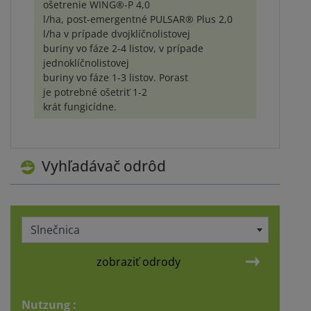
ošetrenie WING®-P 4,0
l/ha, post-emergentné PULSAR® Plus 2,0
l/ha v prípade dvojklíčnolistovej
buriny vo fáze 2-4 listov, v prípade
jednoklíčnolistovej
buriny vo fáze 1-3 listov. Porast
je potrebné ošetriť 1-2
krát fungicídne.
Vyhľadávač odrôd
Slnečnica
zobraziť odrody
Nutzung :