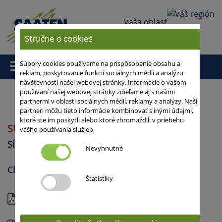
Vaša oblasť
Stručne o cookies
Súbory cookies používame na prispôsobenie obsahu a
reklám, poskytovanie funkcií sociálnych médií a analýzu
návštevnosti našej webovej stránky. Informácie o vašom
používaní našej webovej stránky zdieľame aj s našimi
partnermi v oblasti sociálnych médií, reklamy a analýzy. Naši
Domov
/
/
PARAISO 1000 CL PLUS
/ SURPRISE CL PLUS
partneri môžu tieto informácie kombinovať s inými údajmi,
ktoré ste im poskytli alebo ktoré zhromaždili v priebehu
SURPRISE CL PLUS
vášho používania služieb.
Slnečnica
Nevyhnutné
Clearfield® Plus
Štatistiky
Aktuálny pohľad