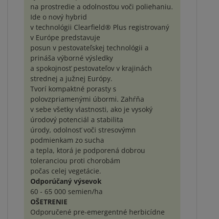
na prostredie a odolnosťou voči poliehaniu.
Ide o nový hybrid
v technológii Clearfield® Plus registrovaný
v Európe predstavuje
posun v pestovateľskej technológii a
prináša výborné výsledky
a spokojnosť pestovateľov v krajinách
strednej a južnej Európy.
Tvorí kompaktné porasty s
polovzpriamenými úbormi. Zahŕňa
v sebe všetky vlastnosti, ako je vysoký
úrodový potenciál a stabilita
úrody, odolnosť voči stresovýmn
podmienkam zo sucha
a tepla, ktorá je podporená dobrou
toleranciou proti chorobám
počas celej vegetácie.
Odporúčaný výsevok
60 - 65 000 semien/ha
OŠETRENIE
Odporučené pre-emergentné herbicídne