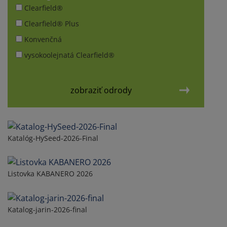
Clearfield®
Clearfield® Plus
Konvenčná
vysokoolejnatá Clearfield®
zobraziť odrody
Katalóg-HySeed-2026-Final
Listovka KABANERO 2026
Katalog-jarin-2026-final