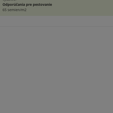
Odporúčania pre pestovanie
65 semien/m2