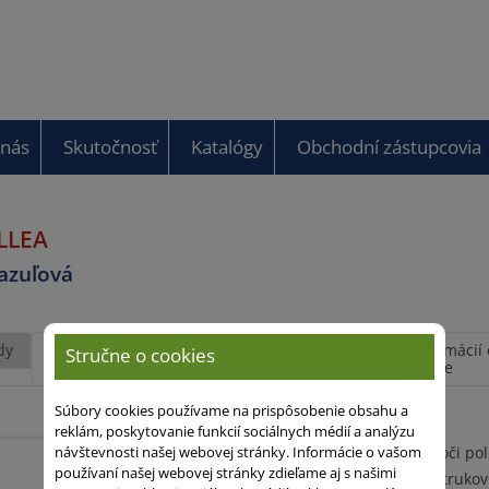
 nás
Skutočnosť
Katalógy
Obchodní zástupcovia
LLEA
fazuľová
dy
Agronomické
Výsledky
Viac informácií 
Stručne o cookies
vlastnosti
téme
Súbory cookies používame na prispôsobenie obsahu a
reklám, poskytovanie funkcií sociálnych médií a analýzu
Výborná odolnosť voči po
návštevnosti našej webovej stránky. Informácie o vašom
používaní našej webovej stránky zdieľame aj s našimi
Vysoké nasadenie strukov