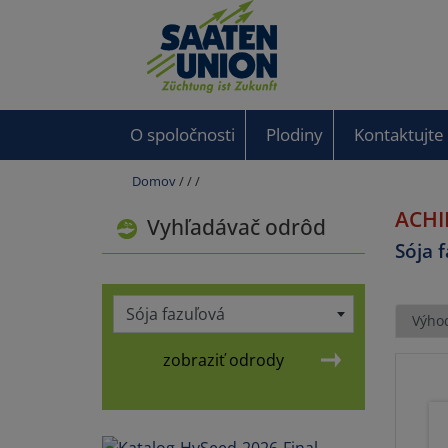
O spoločnosti
Plodiny
Kontaktujte
Domov
/
/
/
ACHI
Vyhľadávač odrôd
Sója 
Sója fazuľová
Výho
zobraziť odrody