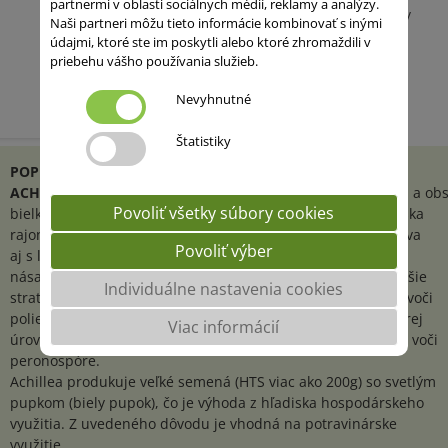
partnermi v oblasti sociálnych médií, reklamy a analýzy.
Nízke zberové straty
Naši partneri môžu tieto informácie kombinovať s inými
údajmi, ktoré ste im poskytli alebo ktoré zhromaždili v
priebehu vášho používania služieb.
Nevyhnutné
Štatistiky
POPIS ODRODY
ACHILLEA
000
je skorá odroda, ktorá vyniká úrodou semien a o
Povoliť všetky súbory cookies
bielkovín presahujúcim 41 %. Je veľmi prispôsobivá z hľadiska
rajonizácie, vhodná pre všetky typy pôdy. Dobre sa vyrovnáva
Povoliť výber
aj s ľahšími pôdami. Napriek nižšiemu vzrastu (81,8 cm) je
násada prvého struku vyššia (13,3 cm) pre ľahší zber a menšie
Individuálne nastavenia cookies
straty pri zbere. Okrem toho má ACHILLEA vysokú odolnosť voči
poliehaniu. Zdravotný stav je vo všeobecnosti na veľmi dobrej
Viac informácií
úrovni s dobrou rezistenciou voči sclerotínii a veľmi dobrou voči
peronospóre.
Achillea produkuje veľké semená (HTS viac ako 200g) so svetlým
pupkom (biely pupok), čo je výhoda z hľadiska hospodárskeho
využitia. Z uvedeného dôvodu je vhodná na potravinárske
využitie.