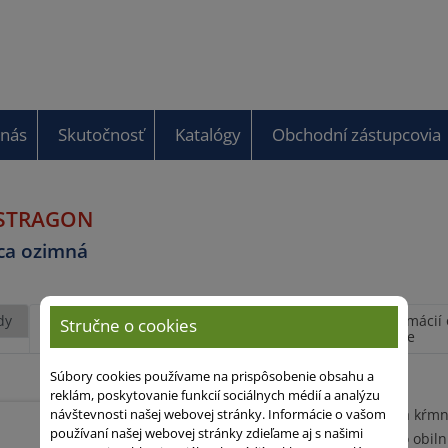
 nás
Skutočnosť
Katalógy
Obchodní zástupcovia
ASTRAGON
ca ozimná
dy
Agronomické
Výsledky
Viac informácií 
Stručne o cookies
vlastnosti
téme
Súbory cookies používame na prispôsobenie obsahu a
reklám, poskytovanie funkcií sociálnych médií a analýzu
Veľmi skorá ostinatá kŕm
návštevnosti našej webovej stránky. Informácie o vašom
používaní našej webovej stránky zdieľame aj s našimi
Vhodná na sejbu po obiln