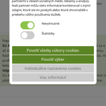
partnermi v oblasti sociálnych médií, reklamy a analýzy.
Výborný zdravotný stav
Naši partneri môžu tieto informácie kombinovať s inými
údajmi, ktoré ste im poskytli alebo ktoré zhromaždili v
priebehu vášho používania služieb.
Nevyhnutné
Štatistiky
Popis odrody
SU ASTRAGON
je veľmi skorá ostinatá kŕmna pšenica. Jedná sa o 
Povoliť všetky súbory cookies
až stredne vysokú odrodu s vysokou odolnosťou voči poliehaniu.
Rastliny sa vyznačujú veľmi dobrou odnožovacou schopnosťou. Kv
Povoliť výber
profil sa vyznačuje zaujímavými hodnotami parametrov pre
keksíkové využitie W- 115 a P/L 0,54.
Individuálne nastavenia cookies
Odporúčanie pre pestovanie
SU ASTRAGON je mimoriadne toleratná k termínom sejby a tiež 
Viac informácií
pôdnym typom, možné je pestovanie aj po obilnej predplodine.