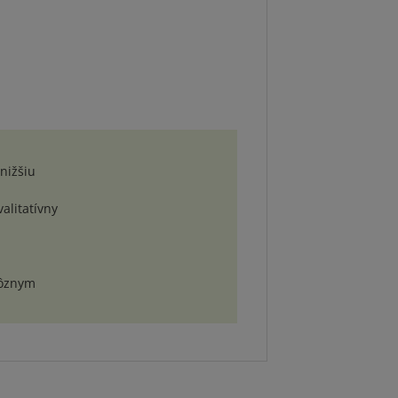
nižšiu
alitatívny
rôznym