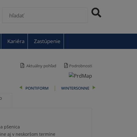
Kariéra
Zastúpenie
Aktuálny pohľad
Podrobnosti
PONTIFORM
WINTERSONNE
o
na pšenica
ine aj v neskoršom termíne