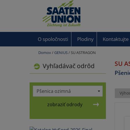
O spoločnosti
Plodiny
Kontaktujte
Domov
/
GENIUS
/ SU ASTRAGON
SU 
Vyhľadávač odrôd
Pšeni
Pšenica ozimná
Výho
zobraziť odrody